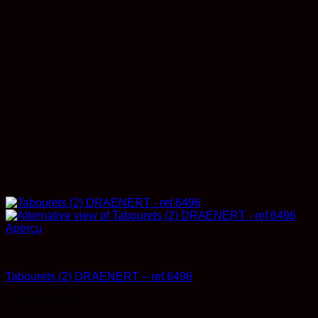
Aperçu
Chaises
Tabourets (2) DRAENERT – ref.6496
Le
Le
€
1.580,00
€
948,00
prix
prix
-73%