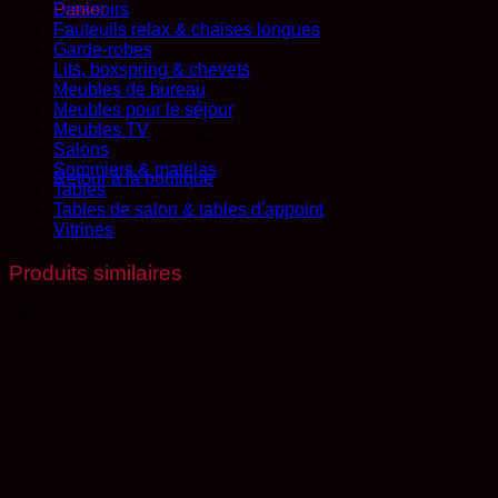
Dressoirs
Panier
Fauteuils relax & chaises longues
Garde-robes
Lits, boxspring & chevets
Meubles de bureau
Meubles pour le séjour
Meubles TV
Votre panier est vide.
Salons
Sommiers & matelas
Retour à la boutique
Tables
Tables de salon & tables d'appoint
Vitrines
Produits similaires
-40%