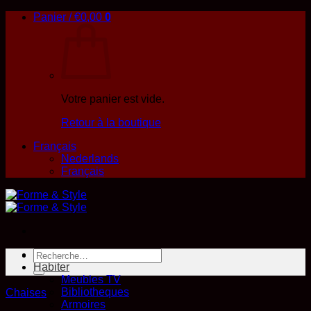
Passer
Panier /
€
0,00
0
au
contenu
Votre panier est vide.
Retour à la boutique
Français
Nederlands
Français
Recherche
O U T L E T
pour :
Habiter
Meubles TV
Bibliotheques
Chaises
Armoires