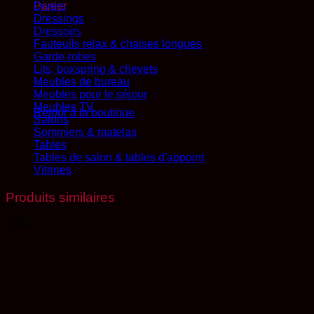
Divers
Panier
Dressings
Dressoirs
Fauteuils relax & chaises longues
Garde-robes
Lits, boxspring & chevets
Meubles de bureau
Votre panier est vide.
Meubles pour le séjour
Meubles TV
Retour à la boutique
Salons
Sommiers & matelas
Tables
Tables de salon & tables d'appoint
Vitrines
Produits similaires
-50%