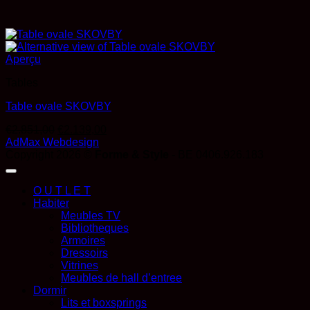
Aperçu
Tables
Table ovale SKOVBY
Le
Le
€
2.851,00
€
2.139,00
prix
prix
AdMax Webdesign
initial
actuel
Copyright 2026 ©
Forme & Style
- BE 0406.926.183
était :
est :
€2.851,00.
€2.139,00.
O U T L E T
Habiter
Meubles TV
Bibliotheques
Armoires
Dressoirs
Vitrines
Meubles de hall d’entree
Dormir
Lits et boxsprings