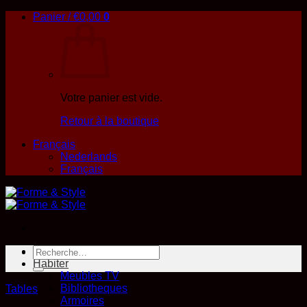
Passer
Panier /
€
0,00
0
au
contenu
Votre panier est vide.
Retour à la boutique
Français
Nederlands
Français
Recherche
O U T L E T
pour :
Habiter
Meubles TV
Bibliotheques
Tables
Armoires